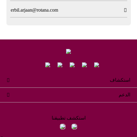
erbil.arjaan@rotana.com

استكشاف

الدعم

استكشف تطبيقنا