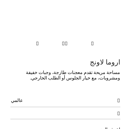




اروما لاونج
مساحة مريحة تقدم معجنات طازجة، وجبات خفيفة
ومشروبات، مع خيار الجلوس أو الطلب الخارجي.
عالمي

