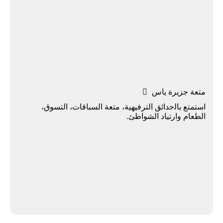
ﻣﺘﻌﺔ ﺟﺰﻳﺮة ﻳﺎس

اﺳﺘﻤﺘﻊ ﺑﺎﻟحدائق اﻟﺘﺮﻓﻴﻬﻴﺔ، متعة اﻟﺴﺒﺎﻗﺎت، اﻟﺘﺴﻮق،
اﻟﻄﻌﺎم وارتياد اﻟﺸﻮاﻃﺊ.