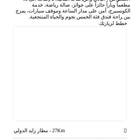
ﻣﻄﻌﻤﺎً وﺑﺎراً ﺣﺎﺋﺰاً ﻋﻠﻰ ﺟﻮاﺋﺰ، ﺻﺎﻟﺔ رﻳﺎﺿﺔ، خدمة
الكونسيرج، أﻣﻦ ﻋﻠﻰ ﻣﺪار اﻟﺴﺎﻋﺔ وﻣﻮﻗﻒ ﺳﻴﺎرات، ﻳﻤﺰج
ﺑﻴﻦ ﺮاﺣﺔ فندق ﻓﺌﺔ اﻟﺨﻤﺲ ﻧﺠﻮم واﻟﺤﻴﺎة اﻟﻤﻨﺘﺠﻌﻴﺔ.
خطط لزيارتك
27Km - مطار زايد الدولي
