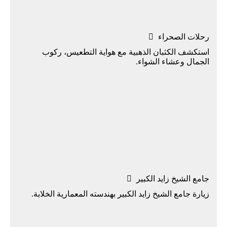
رحلات اﻟﺼﺤﺮاء

اﺳﺘﻜﺸﻒ اﻟﻜﺜﺒﺎن اﻟﺬﻫﺒﻴﺔ مع هواية التطعيس، رﻛﻮب
اﻟﺠﻤﺎل وﻋﺸﺎء اﻟﺸﻮاء.
ﺟﺎﻣﻊ اﻟﺸﻴﺦ زاﻳﺪ اﻟﻜﺒﻴﺮ

زيارة ﺟﺎﻣﻊ اﻟﺸﻴﺦ زاﻳﺪ اﻟﻜﺒﻴﺮ ﺑﻬﻨﺪﺳﺘﻪ اﻟﻤﻌﻤﺎرﻳﺔ الخلابة.