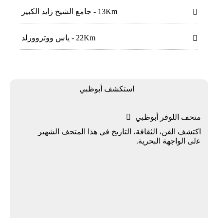
13Km - جامع الشيخ زايد الكبير

22Km - ياس ووتروورلد

اﺳﺘﻜﺸﻒ أﺑﻮﻇﺒﻲ
ﻣﺘﺤﻒ اﻟﻠﻮﻓﺮ أﺑﻮﻇﺒﻲ

اﻛﺘﺸﻒ اﻟﻔﻦ، اﻟﺜﻘﺎﻓﺔ، اﻟﺘﺎرﻳﺦ ﻓﻲ ﻫﺬا اﻟﻤﺘﺤﻒ الشهير
ﻋلى اﻟﻮاﺟﻬﺔ اﻟﺒﺤﺮﻳﺔ.