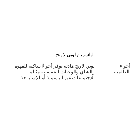
الياسمين لوبي لاونج
ﻓﻲ أﺟﻮاء
لوبي لاونج ﻫﺎدﺋﺔ ﺗﻮﻓﺮ أﺟﻮاءً ﺳﺎﻛﻨﺔ ﻟﻠﻘﻬﻮة
ق اﻟﻌﺎﻟﻤﻴﺔ
واﻟﺸﺎي واﻟﻮﺟﺒﺎت اﻟﺨﻔﻴﻔﺔ - ﻣﺜﺎﻟﻴﺔ
للإﺟﺘﻤﺎﻋﺎت ﻏﻴﺮ اﻟﺮﺳﻤﻴﺔ أو للإﺳﺘﺮاﺣﺔ
اﻟﻬﺎدﺋﺔ.
اعرف المزيد



