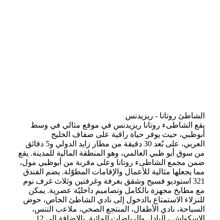
الشاطئ روتانا - ريزيدنس
يقع الشاطىء روتانا ريزيدنس في موقع مثالي في وسط
أﺑﻮﻇﺒﻲ، حيث يوﻓﺮ ﺣﻴﺎة راﻗﻴﺔ ﻋﻠﻰ ﺿﻔﺎف اﻟﺨﻠﻴﺞ
اﻟﻌﺮﺑﻲ، ﻋﻠﻰ ﺑُﻌﺪ 30 دﻗﻴﻘﺔ ﻣﻦ ﻣﻄﺎر زاﻳﺪ اﻟﺪوﻟﻲ و5 دﻗﺎﺋﻖ
ﻣﻦ سوق أبو ظبي العالمي، وهو المنطقة المالية للمدينة. يقع
ﺿﻤﻦ ﻣﺠﻤﻊ الشاطىء روﺗﺎﻧﺎ وﻋﻠﻰ ﻣقربة ﻣﻦ أﺑﻮﻇﺒﻲ ﻣﻮل،
ﻣﻤﺎ ﻳﺠﻌﻠﻬﺎ ﻣﺜﺎﻟﻴﺔ للأﻋﻤﺎل والإﻗﺎﻣﺎت اﻟﻤﻄﻮّﻟﺔ. ﻳﻀﻢ الفندق
321 اﺳﺘﻮدﻳﻮ فسيح وﺷﻘﻖ ﺑﻐﺮﻓﺔ وﻏﺮﻓﺘﻴﻦ وثلاث ﻏﺮف ﻧﻮم
ﻣﻊ ﻣﻄﺎﺑﺦ ﻣﺠﻬﺰة ﺑﺎﻟﻜﺎﻣﻞ وﺗﺼﺎﻣﻴﻢ داخليّة ﻋﺼﺮﻳﺔ. ﻳﻤﻜﻦ
ﻟﻠﻨﺰلاء الاﺳﺘﻤﺘﺎع ﺑﺎﻟدخول إﻟﻰ ﻧﺎدي اﻟﺸﺎﻃﺊ الخاص، حوض
السباحة، ﻧﺎدي الأﻃﻔﺎل، اﻟﻤﻨﺘﺠﻊ اﻟﺼﺤﻲ، ملاﻋب اﻟﺘﻨﺲ،
الاﺳﻜﻮاش ، اﻟﺒﺎدل واﻟﺮﻳﺎﺿﺎت اﻟﻤﺎﺋﻴﺔ. بالإضافة الى 12