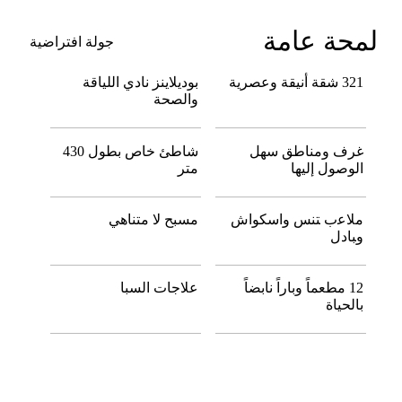
لمحة عامة
جولة افتراضية
321 شقة أﻧﻴﻘﺔ وﻋﺼﺮﻳﺔ
بوديلاينز نادي اللياقة
والصحة
ﻏﺮف وﻣﻨﺎﻃﻖ سهل
ﺷﺎﻃﺊ ﺧﺎص ﺑﻄﻮل 430
الوصول إليها
ﻣﺘﺮ
ملاﻋب ﺘﻨﺲ واﺳﻜﻮاش
ﻣﺴﺒﺢ لا ﻣﺘﻨﺎﻫﻲ
وﺒﺎدل
12 ﻣﻄﻌﻤﺎً وﺑﺎراً ﻧﺎﺑﻀﺎً
علاجات السبا
ﺑﺎﻟﺤﻴﺎة