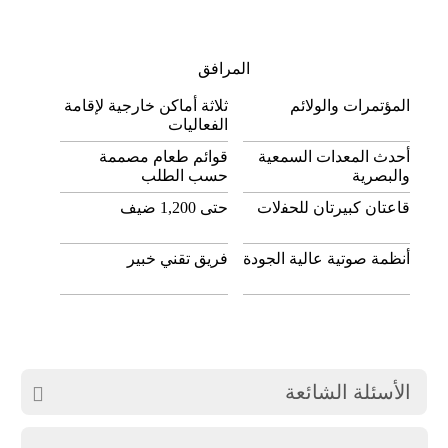
اﻟﻤﺮاﻓﻖ
اﻟﻤﺆﺗﻤﺮات واﻟﻮلاﺋﻢ
ثلاثة أماكن خارجية لإقامة
الفعاليات
أحدث المعدات السمعية
قوائم طعام مصممة
والبصرية
حسب الطلب
ﻗﺎﻋﺘﺎن ﻛﺒﻴﺮﺗﺎن ﻟﻠﺤﻔلات
ﺣﺘﻰ 1,200 ﺿﻴﻒ
أنظمة صوتية عالية الجودة
ﻓﺮﻳﻖ ﺗﻘﻨﻲ ﺧﺒﻴﺮ
الأسئلة الشائعة
