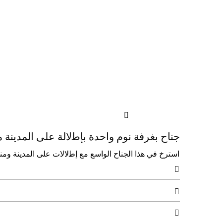

ﺟﻨﺎح ﺑﻐﺮﻓﺔ ﻧﻮم واﺣﺪة ﺑﺈﻃلاﻟﺔ ﻋﻠﻰ اﻟﻤﺪﻳﻨﺔ 
اﺳﺘﺮخ ﻓﻲ ﻫﺬا اﻟﺠﻨﺎح اﻟﻮاﺳﻊ ﻣﻊ إﻃلالات ﻋﻠﻰ اﻟﻤﺪﻳﻨﺔ وﻣﻨﻄﻘﺔ ﻣﻌﻴﺸﺔ ﻣﻨﻔﺼﻠﺔ 


