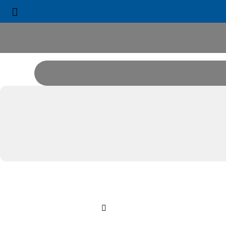


