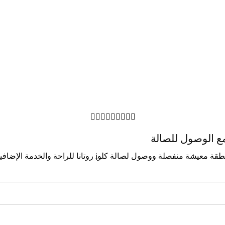









ﻣﻊ اﻟﻮﺻﻮل ﻟﻠﺼﺎﻟﺔ
ووﺻﻮل ﻟﺼﺎﻟﺔ ﻛﻠﻮị روﺗﺎﻧﺎ ﻟﻠﺮاﺣﺔ واﻟﺨﺪﻣﺔ الإﺿﺎﻓﻴﺔ.