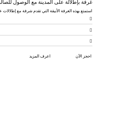
ﻏﺮﻓﺔ ﺑﺈﻃلاﻟﺔ ﻋﻠﻰ اﻟﻤﺪﻳﻨﺔ ﻣﻊ اﻟﻮﺻﻮل ﻟﻠﺼﺎﻟﺔ
اﺳﺘﻤﺘﻊ ﺑﻬﺬه اﻟﻐﺮﻓﺔ الأﻧﻴﻘﺔ اﻟﺘﻲ ﺗﻘﺪم ﺷﺮﻓﺔ ﻣﻊ إﻃلالات 



احجز الآن
اعرف المزيد