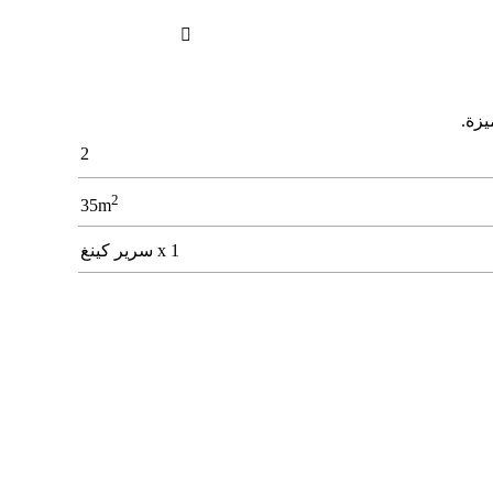

ﻴﺰة.
2
2
35m
1 x سرير كينغ