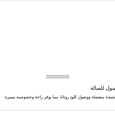









ﺻﻮل ﻟﻠﺼﺎﻟﺔ
وﺗﺎﻧﺎ، ﻣﻤﺎ ﻳﻮﻓﺮ راﺣﺔ وﺧﺼﻮﺻﻴﺔ ﻣﻤﻴﺰة.