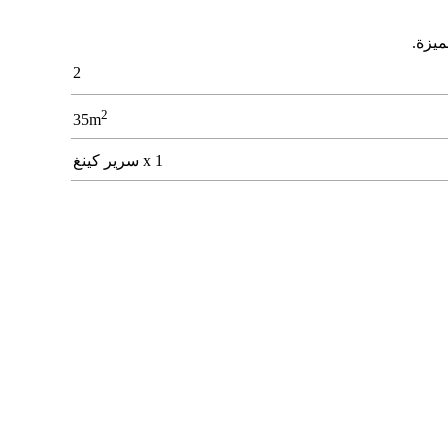
ﻤﻴﺰة.
2
2
35m
1 x سرير كينغ