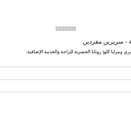







ﺔ - ﺳﺮﻳﺮﻳﻦ ﻣﻔﺮدﻳﻦ
ﺮاﺣﺔ واﻟﺨﺪﻣﺔ الإﺿﺎﻓﻴﺔ.