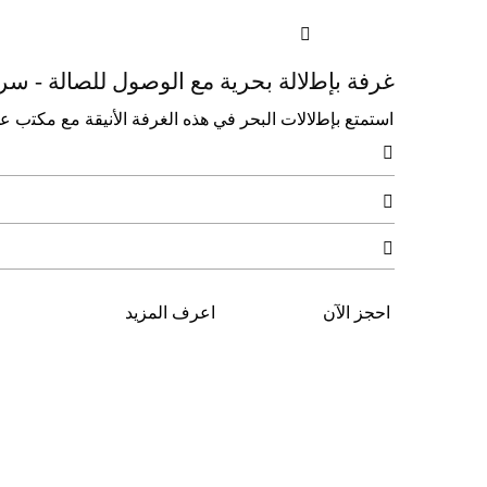

ﻏﺮﻓﺔ ﺑﺈﻃلاﻟﺔ ﺑﺤﺮﻳﺔ ﻣﻊ اﻟﻮﺻﻮل ﻟﻠﺼﺎﻟﺔ - ﺳﺮﻳ
اﺳﺘﻤﺘﻊ ﺑﺈﻃلالات اﻟﺒﺤﺮ ﻓﻲ ﻫﺬه اﻟﻐﺮﻓﺔ الأﻧﻴﻘﺔ ﻣﻊ ﻣﻜﺘب



احجز الآن
اعرف المزيد