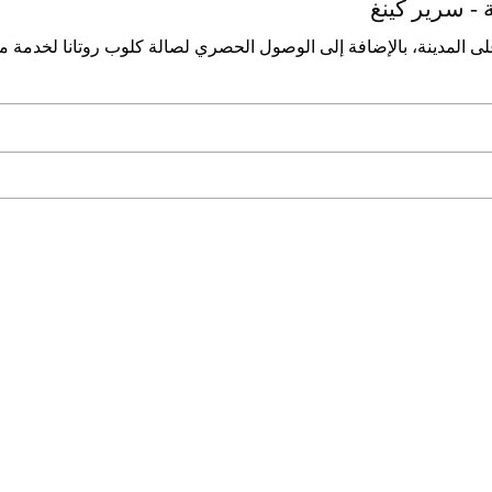
 - ﺳﺮﻳﺮ ﻛﻴﻨﻎ
ﻋﻠﻰ اﻟﻤﺪﻳﻨﺔ، ﺑﺎلإﺿﺎﻓﺔ إﻟﻰ اﻟﻮﺻﻮل اﻟﺤﺼﺮي ﻟﺼﺎﻟﺔ ﻛﻠﻮب روﺗﺎﻧﺎ ﻟﺨﺪﻣﺔ ﻣ