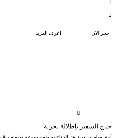


احجز الآن
اعرف المزيد

ﺟﻨﺎح اﻟﺴﻔﻴﺮ ﺑﺈﻃلاﻟﺔ ﺑﺤﺮﻳﺔ
أﻧﻴﻖ وواﺳﻊ، ﻳﺘﻤﻴﺰ ﻫﺬا اﻟﺠﻨﺎح ﺑﻤﻨﻄﻘﺔ ﻣﻌﻴﺸﺔ وﻃﻌﺎم راﻗﻴﺔ