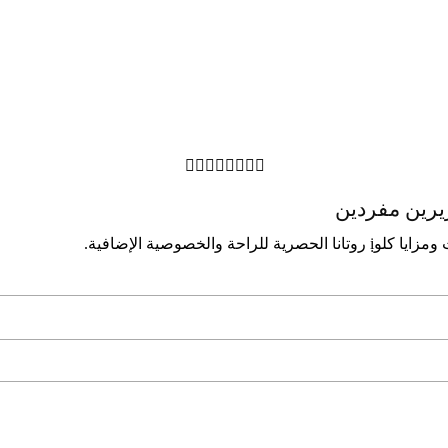








ﺮﻳﺮﻳﻦ ﻣﻔﺮدﻳﻦ
اﻟﺨﺼﻮﺻﻴﺔ الإﺿﺎﻓﻴﺔ.