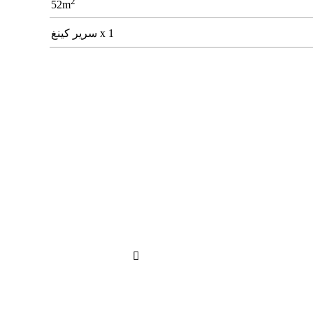
2
52m
1 x سرير كينغ
