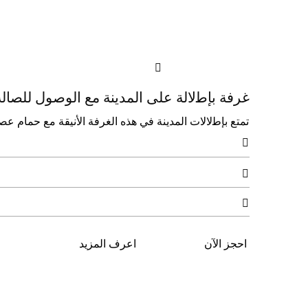

ﻏﺮﻓﺔ ﺑﺈﻃلاﻟﺔ ﻋﻠﻰ اﻟﻤﺪﻳﻨﺔ ﻣﻊ اﻟﻮﺻﻮل ﻟﻠﺼﺎﻟ
ﺗﻤﺘﻊ ﺑﺈﻃلالات اﻟﻤﺪﻳﻨﺔ ﻓﻲ ﻫﺬه اﻟﻐﺮﻓﺔ الأﻧﻴﻘﺔ ﻣﻊ ﺣﻤﺎم ﻋﺼﺮي وﻣﺰاﻳﺎ ﻛﻠﻮị روﺗﺎﻧﺎ اﻟﺤﺼﺮﻳﺔ ﻟﻠ



احجز الآن
اعرف المزيد