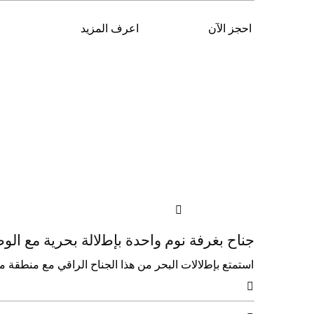
احجز الآن
اعرف المزيد

ﺟﻨﺎح ﺑﻐﺮﻓﺔ ﻧﻮم واﺣﺪة ﺑﺈﻃلاﻟﺔ ﺑﺤﺮﻳﺔ ﻣﻊ اﻟﻮ
اﺳﺘﻤﺘﻊ ﺑﺈﻃلالات اﻟﺒﺤﺮ ﻣﻦ ﻫﺬا اﻟﺠﻨﺎح اﻟﺮاﻗﻲ ﻣﻊ ﻣﻨﻄﻘﺔ ﻣﻌﻴﺸﺔ ﻣﻨﻔﺼﻠﺔ ووﺻﻮل ﻛﻠﻮị ر
