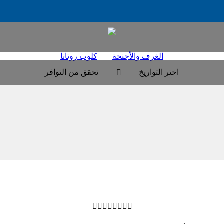
الغرف والأجنحة
كلوب روتانا
اختر التواريخ
تحقق من التوافر








