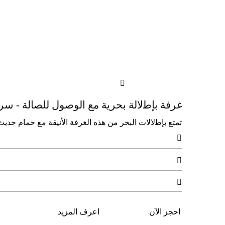

ﻏﺮﻓﺔ ﺑﺈﻃلاﻟﺔ ﺑﺤﺮﻳﺔ ﻣﻊ اﻟﻮﺻﻮل ﻟﻠﺼﺎﻟﺔ - ﺳ
ﺗﻤﺘﻊ ﺑﺈﻃلالات اﻟﺒﺤﺮ ﻣﻦ ﻫﺬه اﻟﻐﺮﻓﺔ الأﻧﻴﻘﺔ ﻣﻊ ﺣﻤﺎم ﺣﺪﻳﺚ وﻣﺰاﻳﺎ ﻛﻠﻮị روﺗﺎﻧﺎ اﻟﺤﺼﺮﻳﺔ ﻟﻠﺮاﺣﺔ و



احجز الآن
اعرف المزيد