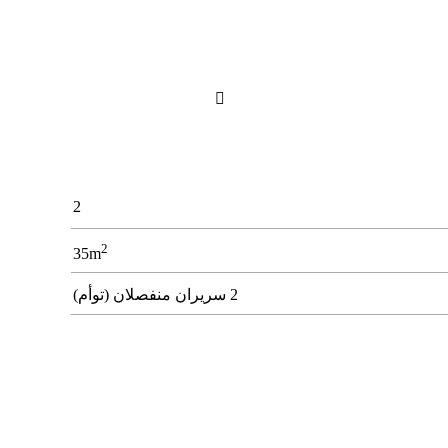

2
2
35m
2 سريران منفصلان (توأم)