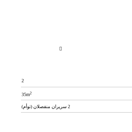

2
2
35m
2 سريران منفصلان (توأم)