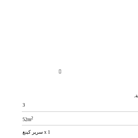

3
2
52m
1 x سرير كينغ