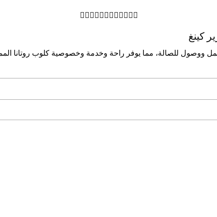












ﺮ ﻛﻴﻨﻎ
 ﻋﻤﻞ ووﺻﻮل ﻟﻠﺼﺎﻟﺔ، ﻣﻤﺎ ﻳﻮﻓﺮ راﺣﺔ وﺧﺪﻣﺔ وﺧﺼﻮﺻﻴﺔ ﻛﻠﻮب روﺗﺎﻧﺎ اﻟﻤﻤ