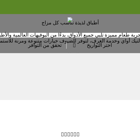
أﻃﺒﺎق ﻟﺬﻳﺬة تناسب ﻛﻞ ﻣﺰاج
ربة طعام مميزة تلبي جميع الأذواق، بدءًا من البوفيهات العالمية والأط
لتيك أواي وخدمة الغرف، لتوفر للضيوف خيارات متنوعة ومرنة للاستمت
اختر التواريخ
تحقق من التوافر

المطاعم





