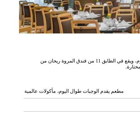

مجموعة فاخرة من النكهات العالمية يتم جمعها معًا في أطباق شهية يتم تقديمها ببراعة في مطعم البيت. مطعمنا مفتوح طوال اليوم، ويقع في الطابق 11 من فندق المروة ريحان من
ختارة.
مطعم يقدم الوجبات طوال اليوم، مأكولات عالمية