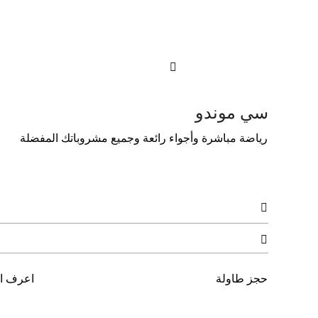

سي موندو
رﻳﺎﺿﺔ ﻣﺒﺎﺷﺮة وأﺟﻮاء راﺋﻌﺔ وﺟﻤﻴﻊ ﻣﺸﺮوﺑﺎﺗﻚ اﻟﻤﻔﻀﻠﺔ


حجز طاولة
اعرف ال