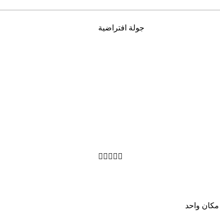
جولة افتراضية





ﻣﻜﺎن واﺣﺪ