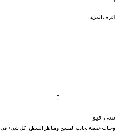

اعرف المزيد

سي فيو
وﺟﺒﺎت ﺧﻔﻴﻔﺔ ﺑﺠﺎﻧب اﻟﻤﺴﺒﺢ وﻣﻨﺎﻇﺮ اﻟﺴﻄﺢ، ﻛﻞ ﺷﻲء ﻓﻲ 