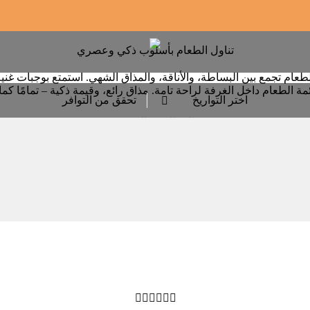
تناول الطعام بأسلوب ذكي وعصري
طعام تجمع بين البساطة، والأناقة، والمذاق الشهي. استمتع بوجبات غن
مة الطعام داخل الغرفة لراحة تامة. مذاق رائع، وقيمة ذكية – تمامًا كما
اختر التواريخ
تحقق من التوافر

المطاعم والترفيه





