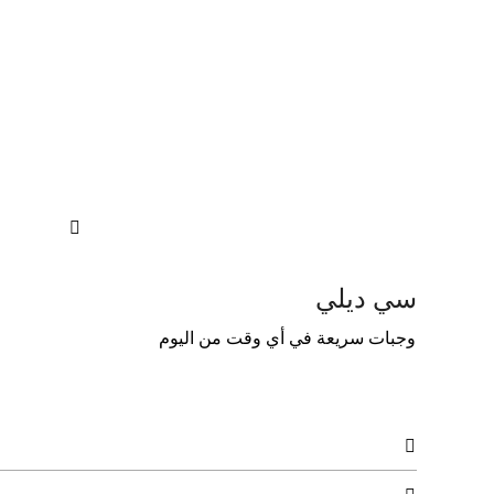

سي ديلي
وﺟﺒﺎت ﺳﺮﻳﻌﺔ ﻓﻲ أي وﻗﺖ ﻣﻦ اﻟﻴﻮم
