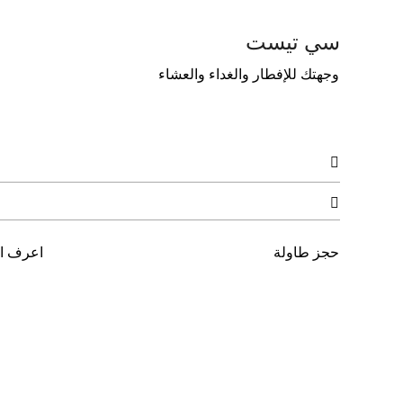
سي تيست
وﺟﻬﺘﻚ للإفطار واﻟﻐﺪاء واﻟﻌﺸﺎء


حجز طاولة
اعرف ال