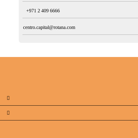
T
+971 2 409 6666
centro.capital@rotana.com

