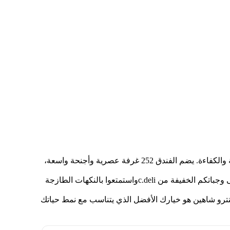
يقع الفندق على بُعد خطوات قليلة من مراكز الأعمال والمعالم السياحية الرئيسية، ليمنحكم إقامة من فئة الأربع نجوم تتسم بالراحة والكفاءة. يضم الفندق 252 غرفة عصرية وأجنحة واسعة،
يمكنكم الاستمتاع بالسباحة في المسبح الموجود على السطح، أو التوجه إلى النادي الرياضي المفتوح على مدار الساعة. احصلوا على وجباتكم الخفيفة من c.deliواستمتعوا بالنكهات الطازجة
سنترو شاهين هو خيارك الأفضل الذي يتناسب مع نمط حياتك