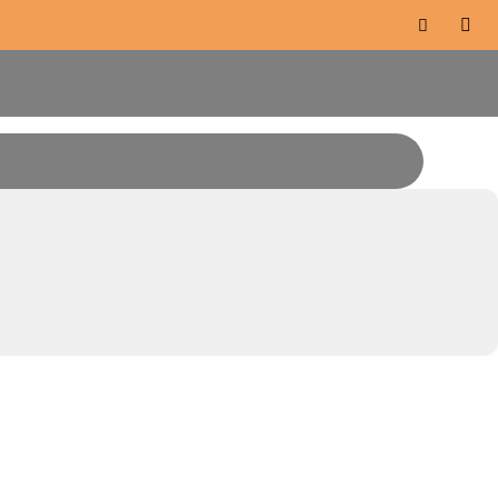


