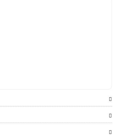


