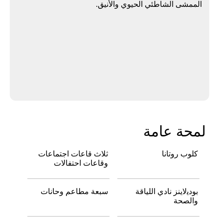
الممشى الشاطئي الحيوي والأنيق.
لمحة عامة
كلوب روتانا
ثلاث قاعات اجتماعات
وقاعات احتفالات
ﺑﻮدﻳلاﻳﻨﺰ ﻧﺎدي اﻟﻠﻴﺎﻗﺔ
ﺳﺒﻌﺔ ﻣﻄﺎﻋﻢ وﺣﺎﻧﺎت
واﻟﺼﺤﺔ