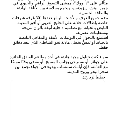
مثالي على "ذا ووك"، ممشى التسوق الراقي والحيوي في
جميرا بيتش ريزيدنس، ويجمع بسلاسة بين الأناقة الهادئة
والطاقة الحضرية.
تضم جميع الغرف والأجنحة البالغ عددها 301 غرفة شرفات
خاصة بإطلالات خلابة على الخليج العربي أو أفق المدينة
النابض بالحياة، مع تصاميم داخلية أنيقة بألوان مريحة
وتشطيبات عصرية.
استمتع بالتجول في البوتيكات الأنيقة والمقاهي النابضة
بالحياة، أو تمشَّ بخطى هادئة نحو الشاطئ الذي يبعد دقائق
فقط.
سواء كنت تتناول وجبة هادئة في أحد مطاعم الفندق الحائزة
على جوائز، أو تسترخي بجانب المسبح، أو تقضي وقتًا ممتعًا
مع العائلة، فإن أيامك ستنساب بهدوء في أجواء تجمع بين
سحر البحر وروح المدينة.
خطط لزيارتك