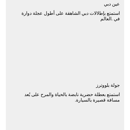
ﻋﻴﻦ دﺑﻲ
اﺳﺘﻤﺘﻊ ﺑﺈﻃلالات دﺑﻲ اﻟﺸﺎﻫﻘﺔ ﻋﻠﻰ أﻃﻮل ﻋﺠﻠﺔ دوارة
ﻓﻲ .اﻟﻌﺎﻟﻢ
ﺟﻮﻟﺔ ﺑﻠﻮوﺗﺮز
استمتع بعطلة حضرية نابضة بالحياة والمرح على بُعد
مسافة قصيرة بالسيارة.