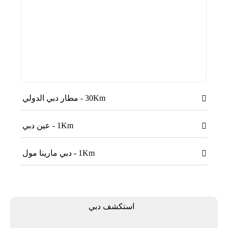
30Km - مطار دبي الدولي

1Km - عين دبي

1Km - دبي مارينا مول

اﺳﺘﻜﺸﻒ دﺑﻲ