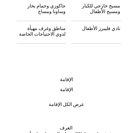
ﻣﺴﺒﺢ ﺧﺎرﺟﻲ ﻟﻠﻜﺒﺎر
ﺟﺎﻛﻮزي وﺣﻤﺎم ﺑﺨﺎر
وﻣﺴﺒﺢ ﻟلأﻃﻔﺎل
وﺳﺎوﻧﺎ وﻣﺴﺎج
ﻧﺎدي ﻓﻠﻴﺒﺮز ﻟلأﻃﻔﺎل
ﻣﻨﺎﻃﻖ وﻏﺮف ﻣﻬﻴﺄة
ﻟﺬوي الاﺣﺘﻴﺎﺟﺎت اﻟﺨﺎﺻﺔ
الإقامة
الإﻗﺎﻣﺔ
عرض الكل الإقامة
اﻟﻐﺮف