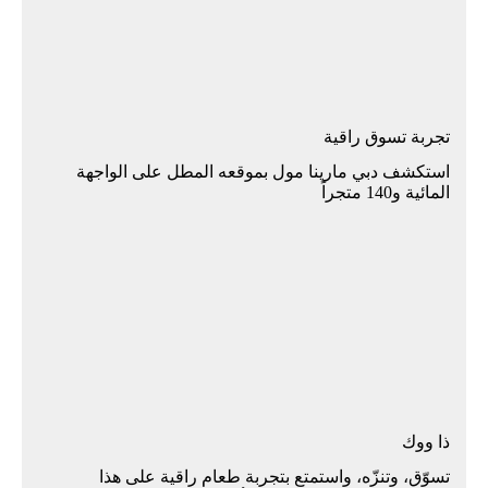
تجربة تسوق راقية
اﺳﺘﻜﺸﻒ دﺑﻲ ﻣﺎرﻳﻨﺎ ﻣﻮل ﺑﻤﻮﻗﻌﻪ اﻟﻤﻄﻞ ﻋﻠﻰ اﻟﻮاﺟﻬﺔ
اﻟﻤﺎﺋﻴﺔ و140 ﻣﺘﺠﺮاً
ذا ووك
تسوّق، وتنزّه، واستمتع بتجربة طعام راقية على هذا