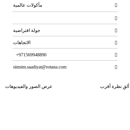
مأكولات عالمية


جولة افتراضية

الاتجاهات

T
+971569948890

simsim.saadiyat@rotana.com

ألقِ نظرة أقرب
عرض الصور والفيديوهات